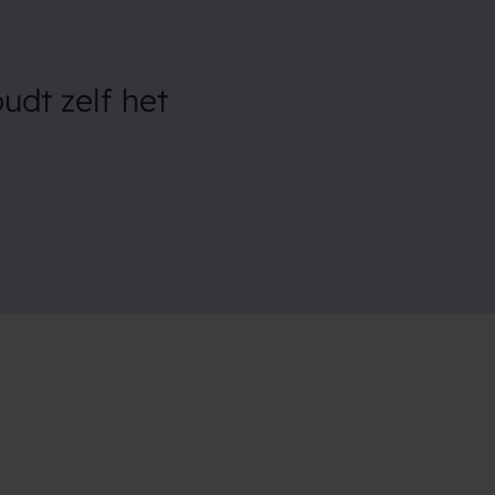
oudt
zelf
het