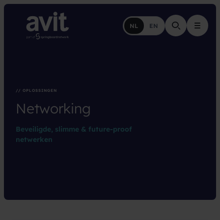
NL
EN
Menu
// OPLOSSINGEN
Networking
Beveiligde, slimme & future-proof
netwerken