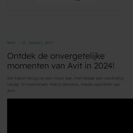
News - 22 Januari 2025
Ontdek de onvergetelijke
momenten van Avit in 2024!
We kijken terug op een mooi jaar, met helaas een verdrietig
randje. In memoriam: Marco Remkes, mede-oprichter van
Avit.