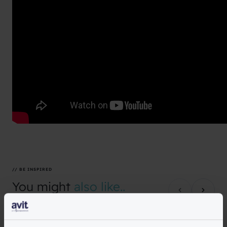
// BE INSPIRED
You
might
also
like..
// OPLOSSINGEN